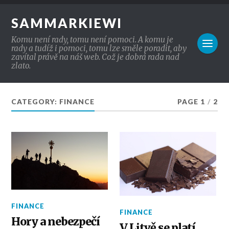
SAMMARKIEWI
Komu není rady, tomu není pomoci. A komu je
rady a tudíž i pomoci, tomu lze směle poradit, aby
zavítal právě na náš web. Což je dobrá rada nad
zlato.
CATEGORY: FINANCE
PAGE 1
/
2
FINANCE
FINANCE
Hory a nebezpečí
V Litvě se platí