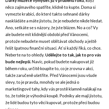
Dárky můžete vymýšlet již v průběhu roku
, když
něco zajímavého spatříte, klidně to kupte. Doma si
vymezte krabici, do které takto sehnané dárky
naskládáte a máte jistotu, že je nebudete nikde hledat.
Ano, setkáte se s názory, že jste blázen. No a co? Vy
ale budete mít klidnější období před Vánocemi,
protože nebudete muset oblítávat obchody a ještě
řešit špatnou finanční situaci. Ať si každý říká, co chce.
Neberte na to ohledy.
Udělejte to tak, jak to pro vás
bude nejlepší.
Navíc, pokud budete nakupovat již
během roku, určitě koupíte to, co je zrovna v akci,
takže zaručeně ušetříte. Před Vánocemi jsou všude
slevy, to je pravda, mnohdy se ale jedná o
marketingové tahy, kdy vás prostě klamně nalákají na
to, že tohle je výhodná koupě. Podniky ale mají jistotu,
že lidé budou tyto věci kupovat, protože přeci budou