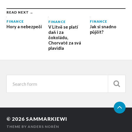
READ NEXT →
FINANCE
FINANCE
FINANCE
Jak si snadno
Hory a nebezpečí
V Litvě se platí
půjčit?
daň i za
čokoládu,
Chorvaté za svá
plavidla
© 2026
SAMMARKIEWI
THEME BY
ANDERS NORÉN