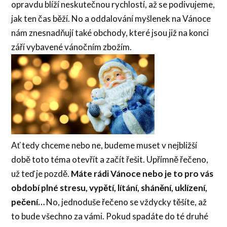
opravdu blíží neskutečnou rychlostí, až se podivujeme,
jak ten čas běží. No a oddalování myšlenek na Vánoce
nám znesnadňují také obchody, které jsou již na konci
září vybavené vánočním zbožím.
Ať tedy chceme nebo ne, budeme muset v nejbližší
době toto téma otevřít a začít řešit. Upřímně řečeno,
už teď je pozdě.
Máte rádi Vánoce nebo je to pro vás
období plné stresu, vypětí, lítání, shánění, uklízení,
pečení…
No, jednoduše řečeno se vždycky těšíte, až
to bude všechno za vámi. Pokud spadáte do té druhé