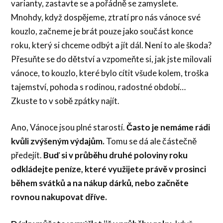
varianty, zastavte se a pořádně se zamyslete.
Mnohdy, když dospějeme, ztratí pro nás vánoce své
kouzlo, začneme je brát pouze jako součást konce
roku, který si chceme odbýt a jít dál. Není to ale škoda?
Přesuňte se do dětství a vzpomeňte si, jak jste milovali
vánoce, to kouzlo, které bylo cítit všude kolem, troška
tajemství, pohoda s rodinou, radostné období…
Zkuste to v sobě zpátky najít.
Ano, Vánoce jsou plné starostí.
Často je nemáme rádi
kvůli zvýšeným výdajům.
Tomu se dá ale částečně
předejít.
Buď si v průběhu druhé poloviny roku
odkládejte peníze, které využijete právě v prosinci
během svátků a na nákup dárků, nebo začněte
rovnou nakupovat dříve.