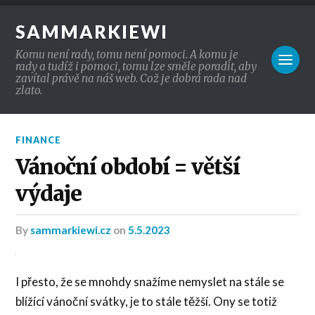
SAMMARKIEWI
Komu není rady, tomu není pomoci. A komu je
rady a tudíž i pomoci, tomu lze směle poradit, aby
zavítal právě na náš web. Což je dobrá rada nad
zlato.
FINANCE
Vánoční období = větší
výdaje
by
sammarkiewi.cz
on
5.5.2023
I přesto, že se mnohdy snažíme nemyslet na stále se
blížící vánoční svátky, je to stále těžší. Ony se totiž