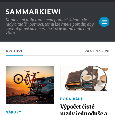
SAMMARKIEWI
Komu není rady, tomu není pomoci. A komu je
rady a tudíž i pomoci, tomu lze směle poradit, aby
zavítal právě na náš web. Což je dobrá rada nad
zlato.
ARCHIVE
PAGE 16
/
20
PODNIKÁNÍ
Výpočet čisté
NÁKUPY
mzdy jednoduše a