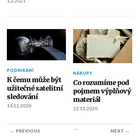
1.2.2021
PODNIKÁNÍ
NÁKUPY
K čemu může být
Co rozumíme pod
užitečné satelitní
pojmem výplňový
sledování
materiál
14.12.2020
22.11.2020
...
← PREVIOUS
NEXT →