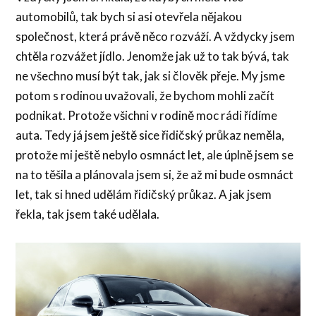
automobilů, tak bych si asi otevřela nějakou
společnost, která právě něco rozváží. A vždycky jsem
chtěla rozvážet jídlo. Jenomže jak už to tak bývá, tak
ne všechno musí být tak, jak si člověk přeje. My jsme
potom s rodinou uvažovali, že bychom mohli začít
podnikat. Protože všichni v rodině moc rádi řídíme
auta. Tedy já jsem ještě sice řidičský průkaz neměla,
protože mi ještě nebylo osmnáct let, ale úplně jsem se
na to těšila a plánovala jsem si, že až mi bude osmnáct
let, tak si hned udělám řidičský průkaz. A jak jsem
řekla, tak jsem také udělala.