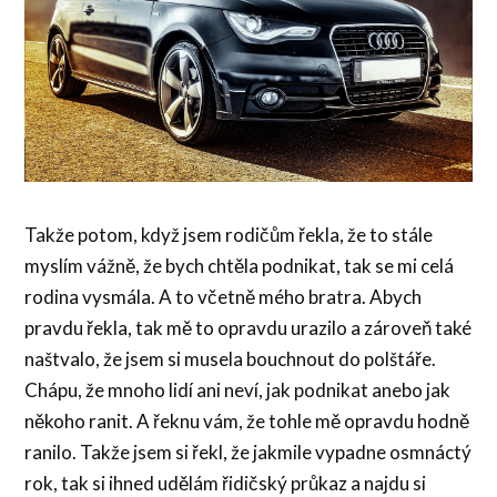
Takže potom, když jsem rodičům řekla, že to stále
myslím vážně, že bych chtěla podnikat, tak se mi celá
rodina vysmála. A to včetně mého bratra. Abych
pravdu řekla, tak mě to opravdu urazilo a zároveň také
naštvalo, že jsem si musela bouchnout do polštáře.
Chápu, že mnoho lidí ani neví, jak podnikat anebo jak
někoho ranit. A řeknu vám, že tohle mě opravdu hodně
ranilo. Takže jsem si řekl, že jakmile vypadne osmnáctý
rok, tak si ihned udělám řidičský průkaz a najdu si