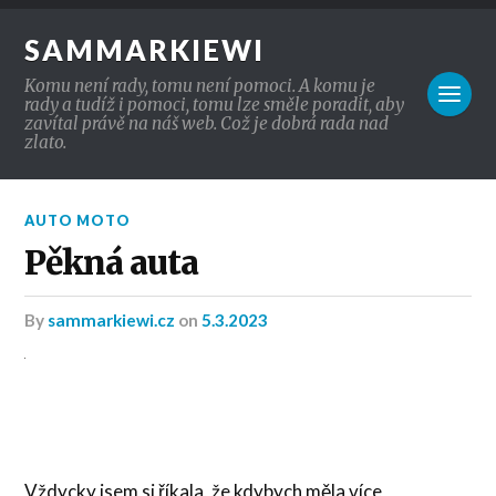
SAMMARKIEWI
Komu není rady, tomu není pomoci. A komu je
rady a tudíž i pomoci, tomu lze směle poradit, aby
zavítal právě na náš web. Což je dobrá rada nad
zlato.
AUTO MOTO
Pěkná auta
by
sammarkiewi.cz
on
5.3.2023
Vždycky jsem si říkala, že kdybych měla více