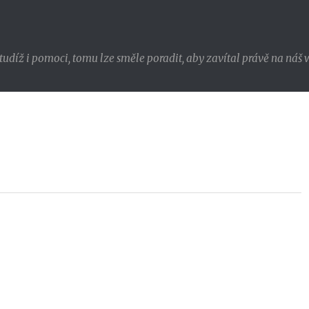
udíž i pomoci, tomu lze směle poradit, aby zavítal právě na náš w