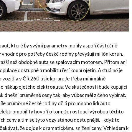
aut, které by svými parametry mohly aspoň částečně
y vhodné pro potřeby české rodiny převyšují milión korun.
ražší než obdobné auta se spalovacím motorem. Přitom ani
opulace dostupné a mobilitu řeší koupí ojetin. Aktuálně je
vozidla v ČR 260 tisíc korun. Je třeba minimálně
o nákup ojetého elektroauta. Ve skutečnosti bude kupující
k dnešní průměrné ceny tak, aby vůbec měl z čeho vybírat.
íle průměrné české rodiny dělá pro mnoho lidí auto
elektromobility hovoří o tom, že rostoucí výrobou těchto
jich ceny a tím se tyto vozy stanou dostupnější. I když to
očekávat, že dojde k dramatickému snížení ceny. Vzhledem k