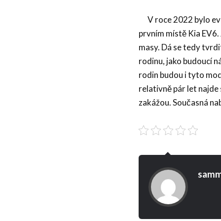
V roce 2022 bylo evr
prvním místě Kia EV6. 
masy. Dá se tedy tvrdi
rodinu, jako budoucí n
rodin budou i tyto mod
relativně pár let najd
zakážou. Současná na
samm