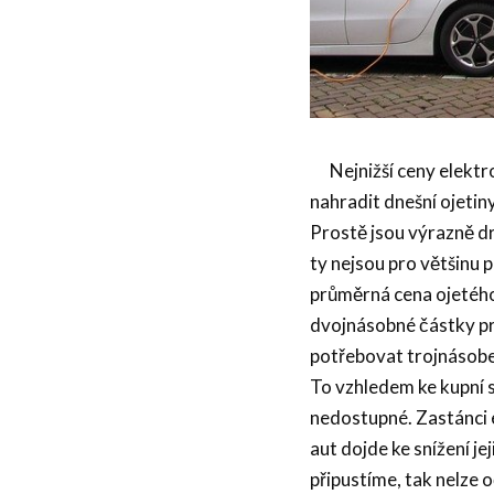
Nejnižší ceny elektro
nahradit dnešní ojetin
Prostě jsou výrazně d
ty nejsou pro většinu p
průměrná cena ojetého 
dvojnásobné částky pr
potřebovat trojnásobe
To vzhledem ke kupní s
nedostupné. Zastánci 
aut dojde ke snížení je
připustíme, tak nelze 