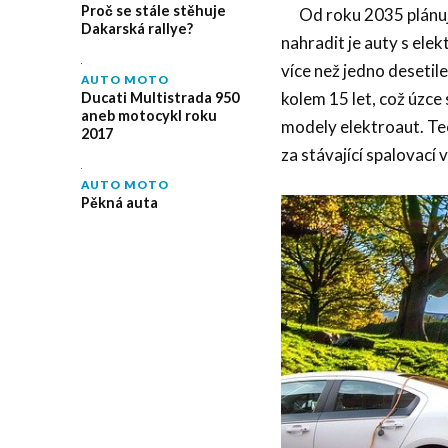
Proč se stále stěhuje
Od roku 2035 plánuje
Dakarská rallye?
nahradit je auty s ele
více než jedno desetil
AUTO MOTO
kolem 15 let, což úzce 
Ducati Multistrada 950
aneb motocykl roku
modely elektroaut. Te
2017
za stávající spalovací 
AUTO MOTO
Pěkná auta