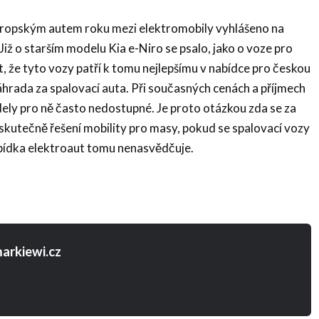
opským autem roku mezi elektromobily vyhlášeno na
Již o starším modelu Kia e-Niro se psalo, jako o voze pro
t, že tyto vozy patří k tomu nejlepšímu v nabídce pro českou
áhrada za spalovací auta. Při současných cenách a příjmech
ely pro ně často nedostupné. Je proto otázkou zda se za
e skutečně řešení mobility pro masy, pokud se spalovací vozy
bídka elektroaut tomu nenasvědčuje.
arkiewi.cz