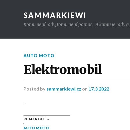
SAMMARKIEWI
Komu není rady, tomu není pomoci. A komu je rady a t
AUTO MOTO
Elektromobil
Posted
by
sammarkiewi.cz
on
17.3.2022
READ NEXT →
AUTO MOTO