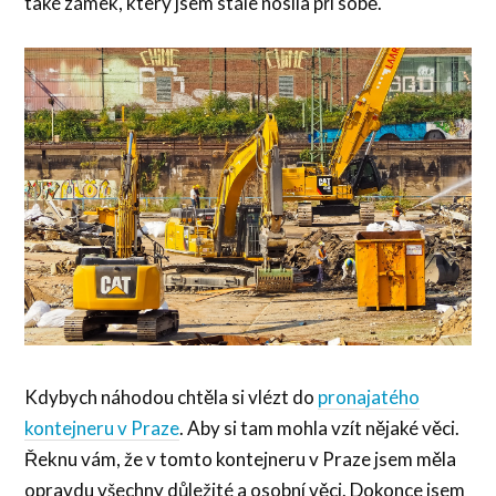
také zámek, který jsem stále nosila při sobě.
Kdybych náhodou chtěla si vlézt do
pronajatého
kontejneru v Praze
. Aby si tam mohla vzít nějaké věci.
Řeknu vám, že v tomto kontejneru v Praze jsem měla
opravdu všechny důležité a osobní věci. Dokonce jsem