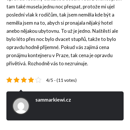
tam také musela jednu noc přespat, protože mi ujel
poslední vlak k rodičům, tak jsem neměla kde být a
neměla jsem na to, abych si pronajala nějaký hotel
anebo nějakou ubytovnu. To už je jedno. Naštěstí ale
bylo léto přes noc bylo dvacet stupňů, takže to bylo
opravdu hodně příjemné. Pokud vás zajímá cena
pronájmu kontejneru v Praze, tak cena je opravdu
přívětivá. Rozhodně vás to nezruinuje.
4/5 - (11 votes)
sammarkiewi.cz