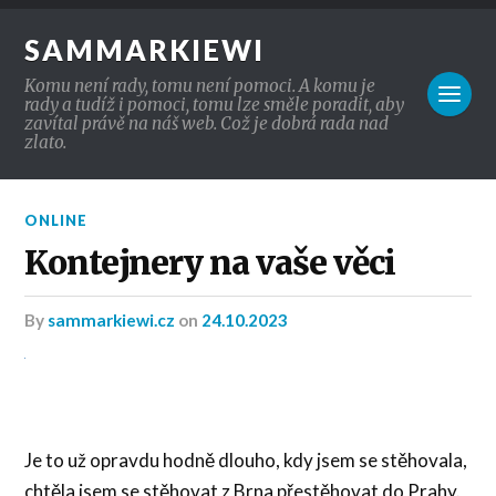
SAMMARKIEWI
Komu není rady, tomu není pomoci. A komu je
rady a tudíž i pomoci, tomu lze směle poradit, aby
zavítal právě na náš web. Což je dobrá rada nad
zlato.
ONLINE
Kontejnery na vaše věci
by
sammarkiewi.cz
on
24.10.2023
Je to už opravdu hodně dlouho, kdy jsem se stěhovala,
chtěla jsem se stěhovat z Brna přestěhovat do Prahy.