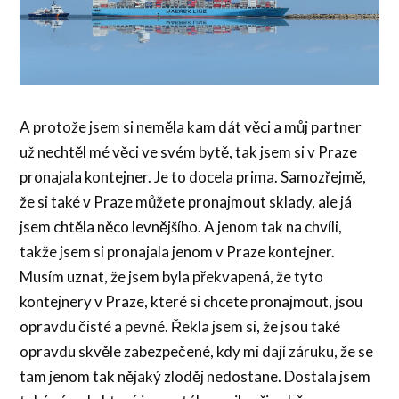
A protože jsem si neměla kam dát věci a můj partner
už nechtěl mé věci ve svém bytě, tak jsem si v Praze
pronajala kontejner. Je to docela prima. Samozřejmě,
že si také v Praze můžete pronajmout sklady, ale já
jsem chtěla něco levnějšího. A jenom tak na chvíli,
takže jsem si pronajala jenom v Praze kontejner.
Musím uznat, že jsem byla překvapená, že tyto
kontejnery v Praze, které si chcete pronajmout, jsou
opravdu čisté a pevné. Řekla jsem si, že jsou také
opravdu skvěle zabezpečené, kdy mi dají záruku, že se
tam jenom tak nějaký zloděj nedostane. Dostala jsem