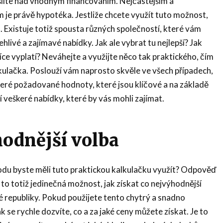
šlíte nad vhodným financováním. Nejčastějším a
m je právě hypotéka. Jestliže chcete využít tuto možnost,
u. Existuje totiž spousta různých společností, které vám
livé a zajímavé nabídky. Jak ale vybrat tu nejlepší? Jak
íce vyplatí? Neváhejte a využijte něco tak praktického, čím
kulačka
. Poslouží vám naprosto skvěle ve všech případech,
keré požadované hodnoty, které jsou klíčové a na základě
 veškeré nabídky, které by vás mohli zajímat.
odnější volba
vodu byste měli tuto praktickou kalkulačku využít? Odpověď
 to totiž jedinečná možnost, jak získat co nejvýhodnější
é republiky. Pokud použijete tento chytrý a snadno
k se rychle dozvíte, co a za jaké ceny můžete získat. Je to