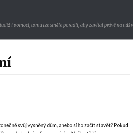
udíž i pomoci, tomu lze směle poradit, aby zavítal právě na náš w
ní
konečně svůj vysněný dům, anebo si ho začít stavět? Pokud