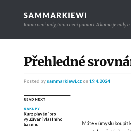
SAMMARKIEWI
Komu není rady, tomu není pomoci. A komu je rady a t
Přehledné srovná
Posted
by
sammarkiewi.cz
on
19.4.2024
READ NEXT →
NÁKUPY
Kurz plavání pro
využívání vlastního
Máte v úmyslu koupit 
bazénu