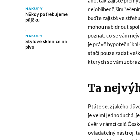
ano, tak zajisté přemý
nejoblíbenějším řešení
NÁKUPY
Někdy potřebujeme
buďte zajisté ve střeh
půjčku
mohou nabídnout spoleh
poznat, co se vám nejv
NÁKUPY
Stylové sklenice na
je právě
hypoteční kal
pivo
stačí pouze zadat veš
kterých se vám zobrazí
Ta nejvýh
Ptáte se, z jakého dů
je velmi jednoduchá, je
úvěr v rámci celé Česk
ovladatelný nástroj, ta