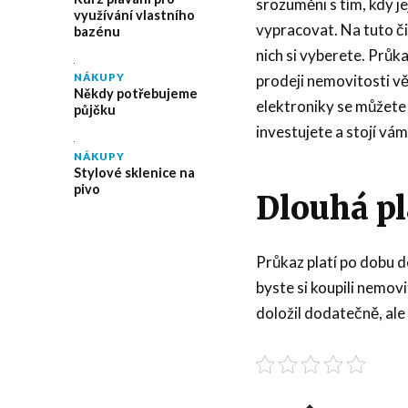
srozuměni s tím, kdy jej
využívání vlastního
vypracovat. Na tuto či
bazénu
nich si vyberete. Průk
prodeji nemovitosti věd
NÁKUPY
Někdy potřebujeme
elektroniky se můžete
půjčku
investujete a stojí vám
NÁKUPY
Stylové sklenice na
pivo
Dlouhá pl
Průkaz platí po dobu d
byste si koupili nemovi
doložil dodatečně, ale 