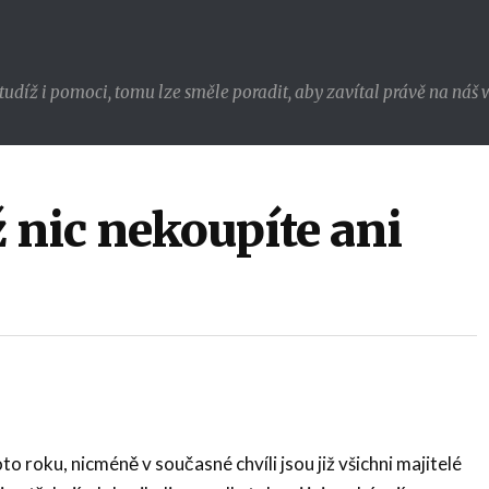
udíž i pomoci, tomu lze směle poradit, aby zavítal právě na náš w
 nic nekoupíte ani
o roku, nicméně v současné chvíli jsou již všichni majitelé