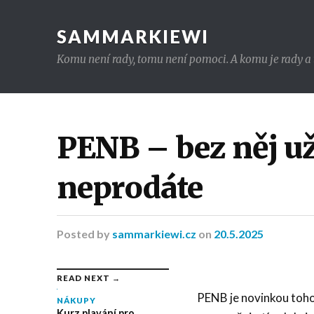
SAMMARKIEWI
Komu není rady, tomu není pomoci. A komu je rady a t
PENB – bez něj už
neprodáte
Posted
by
sammarkiewi.cz
on
20.5.2025
READ NEXT →
PENB
je novinkou tohot
NÁKUPY
Kurz plavání pro