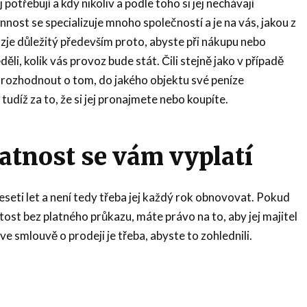
 potřebují a kdy nikoliv a podle toho si jej nechávají
nnost se specializuje mnoho společností a je na vás, jakou z
azje důležitý především proto, abyste při nákupu nebo
ěli, kolik vás provoz bude stát. Čili stejně jako v případě
 rozhodnout o tom, do jakého objektu své peníze
 tudíž za to, že si jej pronajmete nebo koupíte.
atnost se vám vyplatí
eseti let a není tedy třeba jej každý rok obnovovat. Pokud
tost bez platného průkazu, máte právo na to, aby jej majitel
ve smlouvě o prodeji je třeba, abyste to zohlednili.