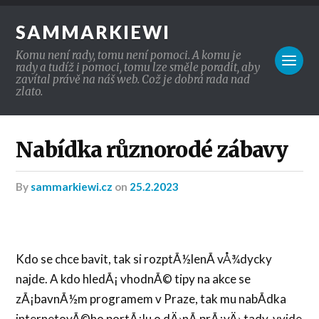
SAMMARKIEWI
Komu není rady, tomu není pomoci. A komu je
rady a tudíž i pomoci, tomu lze směle poradit, aby
zavítal právě na náš web. Což je dobrá rada nad
zlato.
Nabídka různorodé zábavy
by
sammarkiewi.cz
on
25.2.2023
Kdo se chce bavit, tak si rozptÃ½lenÃ­ vÅ¾dycky
najde. A kdo hledÃ¡ vhodnÃ© tipy na akce se
zÃ¡bavnÃ½m programem v Praze, tak mu nabÃ­dka
internetovÃ©ho portÃ¡lu o dÄ›nÃ­ prÃ¡vÄ› tady, vyjde