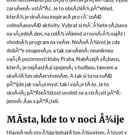
zaruÄenÄ› vstÅ™Ã­c. Je to obsÃ¡hlÃ½ pÅ™ehled,
kterÃ½ je skvÄ›lou inspiracÃ­ pro rÅ¯znÃ©
volnoÄasovÃ© aktivity. Vybrat si mÅ¯Å¾ete zÃ¡bavu
na vÅ¡ednÃ­ den, na celÃ½ vÃ­kend a rovnÄ›Å¾ najÃ­t i
vhodnÃ½ program na veÄer. NoÄnÃ­ Å¾ivot je zde
dobÅ™e zmapovÃ¡n, a tak zaruÄenÄ› neuniknou
vaÅ¡Ã­ pozornosti
kluby Praha
. NabÃ­zejÃ­ zÃ¡bavu,
kterÃ¡ je nejÄastÄ›ji spojenÃ¡ s hudbou, tancem a
skvÄ›lÃ½m obÄerstvenÃ­m. A tak si tu na svÃ©
pÅ™ijde jak vaÅ¡e mysl, tak i vaÅ¡e tÄ›lo. Je to
skvÄ›lÃ¡ pÅ™Ã­leÅ¾itost uvolnit se a strÃ¡vit pÅ™Ã­
jemnÄ› Äas s pÅ™Ã¡teli.
MÃ­sta, kde to v noci Å¾ije
HlavnÃ­ mÄ›sto Å¾ije bohatÃ½m Å¾ivotem. Å½ivot v