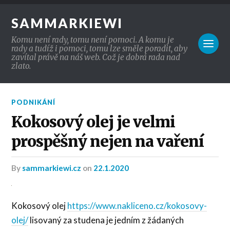
SAMMARKIEWI
Komu není rady, tomu není pomoci. A komu je
rady a tudíž i pomoci, tomu lze směle poradit, aby
zavítal právě na náš web. Což je dobrá rada nad
zlato.
PODNIKÁNÍ
Kokosový olej je velmi
prospěšný nejen na vaření
by
sammarkiewi.cz
on
22.1.2020
Kokosový olej
https://www.nakliceno.cz/kokosovy-
olej/
lisovaný za studena je jedním z žádaných