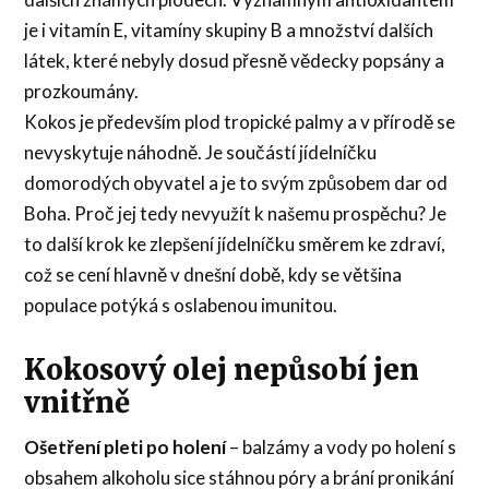
je i vitamín E, vitamíny skupiny B a množství dalších
látek, které nebyly dosud přesně vědecky popsány a
prozkoumány.
Kokos je především plod tropické palmy a v přírodě se
nevyskytuje náhodně. Je součástí jídelníčku
domorodých obyvatel a je to svým způsobem dar od
Boha. Proč jej tedy nevyužít k našemu prospěchu? Je
to další krok ke zlepšení jídelníčku směrem ke zdraví,
což se cení hlavně v dnešní době, kdy se většina
populace potýká s oslabenou imunitou.
Kokosový olej nepůsobí jen
vnitřně
Ošetření pleti po holení
– balzámy a vody po holení s
obsahem alkoholu sice stáhnou póry a brání pronikání