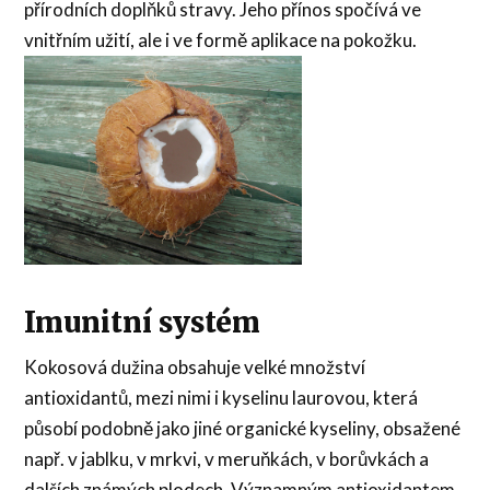
přírodních doplňků stravy. Jeho přínos spočívá ve
vnitřním užití, ale i ve formě aplikace na pokožku.
Imunitní systém
Kokosová dužina obsahuje velké množství
antioxidantů, mezi nimi i kyselinu laurovou, která
působí podobně jako jiné organické kyseliny, obsažené
např. v jablku, v mrkvi, v meruňkách, v borůvkách a
dalších známých plodech. Významným antioxidantem