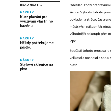
READ NEXT →
Odesílání zboží přepravními
života. Výhody tohoto proc
NÁKUPY
Kurz plavání pro
pokladen a ztrácet čas a ene
využívání vlastního
bazénu
městských nákupních zónác
výhodnější nakoupit přes In
NÁKUPY
lépe.
Někdy potřebujeme
půjčku
Součástí tohoto procesu je 
velikosti a nosnosti a spolu 
NÁKUPY
Stylové sklenice na
plast.
pivo