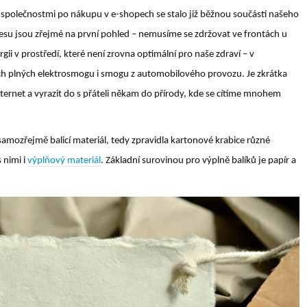
 společnostmi po nákupu v e-shopech se stalo již běžnou součástí našeho
esu jsou zřejmé na první pohled – nemusíme se zdržovat ve frontách u
rgii v prostředí, které není zrovna optimální pro naše zdraví – v
h plných elektrosmogu i smogu z automobilového provozu. Je zkrátka
ternet a vyrazit do s přáteli někam do přírody, kde se cítíme mnohem
samozřejmě balicí materiál, tedy zpravidla kartonové krabice různé
s nimi i
výplňový materiál
. Základní surovinou pro výplně balíků je papír a