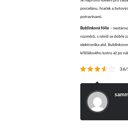
Je naprosto ideální pro zabal
porcelánu, hraček a bytových
potravinami.
Bublinková fólie
– nestárno
rozměrů, s nimiž se dobře za
elektronika atd. Bublinkovou 
křišťálového lustru až po n
3.6/
samm