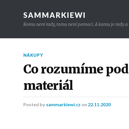
SAMMARKIEWI
Komu není rady, tomu není pomoci. A komu je rady a t
NÁKUPY
Co rozumíme pod
materiál
Posted
by
sammarkiewi.cz
on
22.11.2020