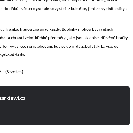
ení velmi citlivých a křehkých věcí, např. výpočetní techniky, skla a
 doplňků. Některé granule se vyrábí i z kukuřice, jimi lze vyplnit balíky s
ucí klasika, kterou zná snad každý. Bublinky mohou být i větších
balí a chrání i velmi křehké předměty, jako jsou sklenice, dřevěné hračky,
fólii využijete i při stěhování, kdy se do ní dá zabalit takřka vše, od
ábytkové desky.
5 - (9 votes)
arkiewi.cz