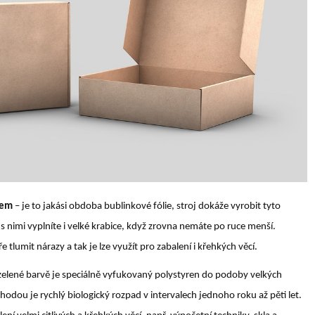
hem
– je to jakási obdoba bublinkové fólie, stroj dokáže vyrobit tyto
s nimi vyplníte i velké krabice, když zrovna nemáte po ruce menší.
tlumit nárazy a tak je lze využít pro zabalení i křehkých věcí.
a zelené barvě je speciálně vyfukovaný polystyren do podoby velkých
ýhodou je rychlý biologický rozpad v intervalech jednoho roku až pěti let.