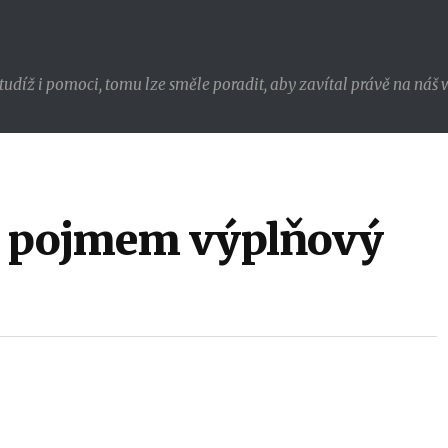
udíž i pomoci, tomu lze směle poradit, aby zavítal právě na náš w
 pojmem výplňový