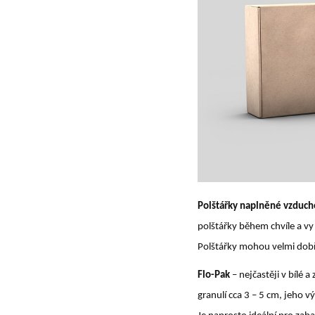
Polštářky naplněné vzduc
polštářky během chvíle a vy 
Polštářky mohou velmi dobře 
Flo-Pak
– nejčastěji v bílé 
granulí cca 3 – 5 cm, jeho v